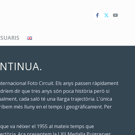
SUARIS
ONTINUA.
ternacional Foto Circuit. Els anys passen ràpidament
podríem dir que tres anys són poca història però si
lment, cada saló té una llarga trajectòria. L’única
arribem més lluny en el temps i geogràficament. Per
 que va néixer el 1955 al mateix temps que
ajectòria. Ara presentem la LXII Medalla Puigcerver.