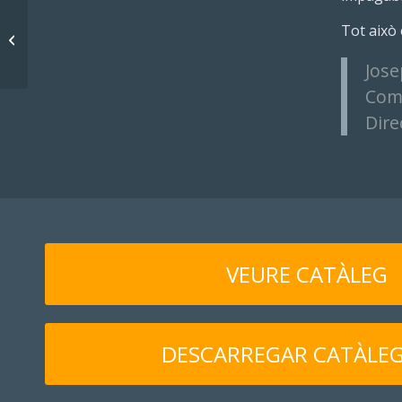
Tot això 
Fotosport 2024
Jose
Comi
Dire
VEURE CATÀLEG
DESCARREGAR CATÀLEG 