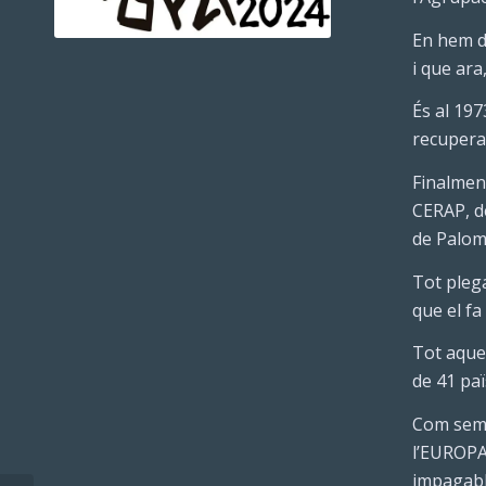
En hem d
i que ara
És al 197
recuperar
Finalment
CERAP, d
de Palom
Tot plega
que el fa
Tot aque
de 41 paï
Com semp
l’EUROPA 
impagabl