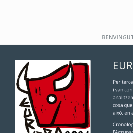
BENVINGU
EUR
Per terc
i van con
analitzem
cosa que 
això, en 
Cronològi
l’Agrupac