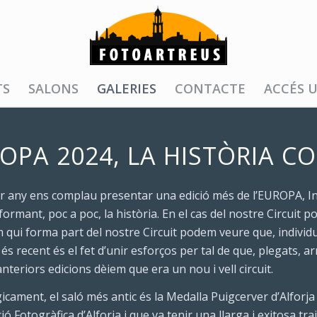
TS
SALONS
GALERIES
CONTACTE
ACCÉS U
OPA 2024, LA HISTÒRIA C
er any ens complau presentar una edició més de l’EUROPA, In
formant, poc a poc, la història. En el cas del nostre Circuit 
 qui forma part del nostre Circuit podem veure que, individua
és recent és el fet d’unir esforços per tal de que, plegats, 
anteriors edicions dèiem que era un nou i vell circuit.
cament, el saló més antic és la Medalla Puigcerver d’Alforja
ió Fotogràfica d’Alforja i que va tenir una llarga i exitosa tr