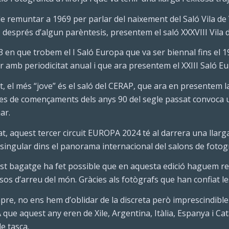
e remuntar a 1969 per parlar del naixement del Saló Vila de
, després d’algun parèntesis, presentem el saló XXXVIII Vila 
3 en que trobem el I Saló Europa que va ser biennal fins el 
 amb periodicitat anual i que ara presentem el XXIII Saló E
, el més “jove” és el saló del CERAP, que ara en presentem l
es de començaments dels anys 90 del segle passat convoca u
ar.
t, aquest tercer circuit EUROPA 2024 té al darrera una llarga
 singular dins el panorama internacional del salons de fotogr
st bagatge ha fet possible que en aquesta edició haguem re
sos d’arreu del món. Gràcies als fotògrafs que han confiat les
re, no ens hem d’oblidar de la discreta però imprescindible
que aquest any eren de Xile, Argentina, Itàlia, Espanya i Cata
e tasca.