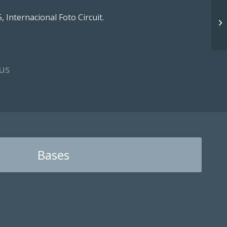
Internacional Foto Circuit.
Eu
eus
Bases