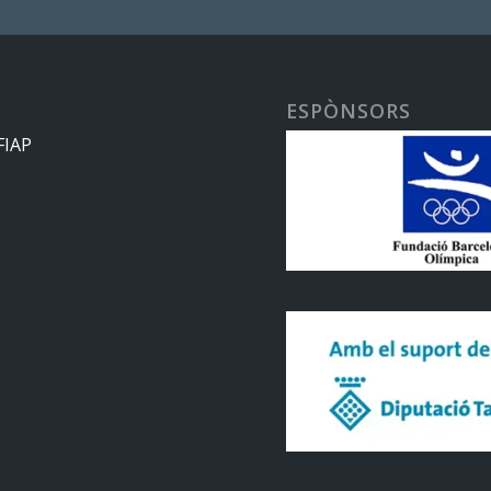
ESPÒNSORS
FIAP